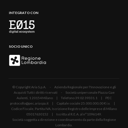
INTEGRATO CON
SOCIO UNICO
© Copyright Aria S.p.A. - Azienda Regionale per l'Innovazione e gli
Acquisti Tutti i diritti riservati - Società unipersonale Piazza Gae
Aulenti, 1 20154 Milano | Telefono 39.02 39331.1 | PEC
protocollo@pec.ariaspa.it | Capitale sociale 25.000.000,00 € i.v. |
Codice Fiscale, Partita IVA, Iscrizione Registro delle Imprese di Milano
05017630152 | Iscritta al R.E.A. al n°1096149.
Società soggetta a direzione e coordinamento da parte della Regione
Lombardia.