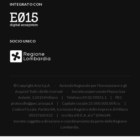
INTEGRATO CON
SOCIO UNICO
© Copyright Aria S.p.A. - Azienda Regionale per l'Innovazione e gli
Acquisti Tutti i diritti riservati - Società unipersonale Piazza Gae
Aulenti, 1 20154 Milano | Telefono 39.02 39331.1 | PEC
protocollo@pec.ariaspa.it | Capitale sociale 25.000.000,00 € i.v. |
Codice Fiscale, Partita IVA, Iscrizione Registro delle Imprese di Milano
05017630152 | Iscritta al R.E.A. al n°1096149.
Società soggetta a direzione e coordinamento da parte della Regione
Lombardia.