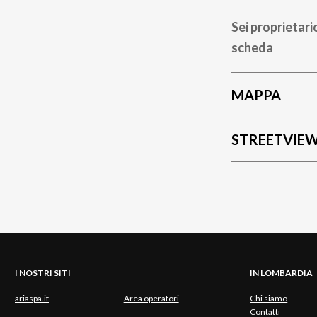
Sei proprietari
scheda
MAPPA
STREETVIE
I NOSTRI SITI
IN LOMBARDIA
ariaspa.it
Area operatori
Chi siamo
Contatti