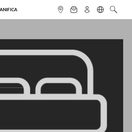
IANIFICA
INFOPOINT
NEWSLETTER
ISCRIVITI
LINGUA
CERCA