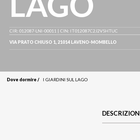
LAGO
CIR: 012087-LNI-00011 | CIN: IT012087C2J2V5HTUC
VIA PRATO CHIUSO 1
,
21014
LAVENO-MOMBELLO
Dove dormire
I GIARDINI SUL LAGO
Briciole
di
pane
DESCRIZION