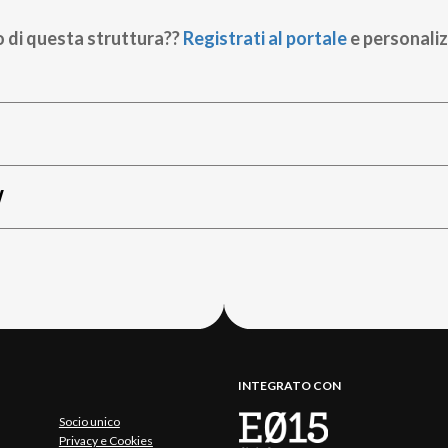
o di questa struttura??
Registrati al portale
e personaliz
W
INTEGRATO CON
Socio unico
Privacy e Cookies