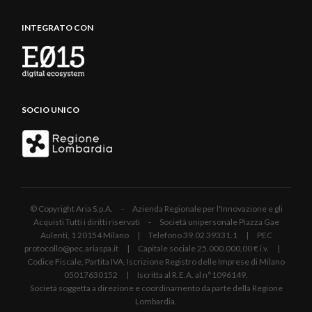
INTEGRATO CON
SOCIO UNICO
© Copyright Aria S.p.A. - Azienda Regionale per l'Innovazione e gli
Acquisti Tutti i diritti riservati - Società unipersonale Piazza Gae
Aulenti, 1 20154 Milano | Telefono 39.02 39331.1 | PEC
protocollo@pec.ariaspa.it | Capitale sociale 25.000.000,00 € i.v. |
Codice Fiscale, Partita IVA, Iscrizione Registro delle Imprese di Milano
05017630152 | Iscritta al R.E.A. al n°1096149.
Società soggetta a direzione e coordinamento da parte della Regione
Lombardia.