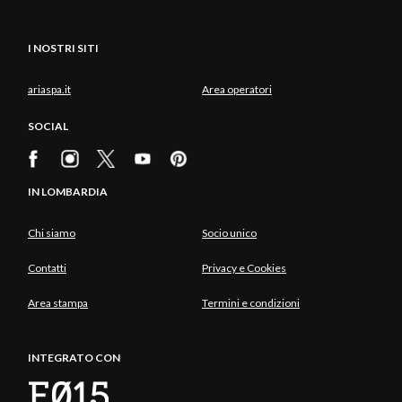
I NOSTRI SITI
ariaspa.it
Area operatori
SOCIAL
IN LOMBARDIA
Chi siamo
Socio unico
Contatti
Privacy e Cookies
Area stampa
Termini e condizioni
INTEGRATO CON