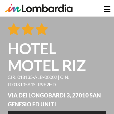
Salta
al
contenuto
principale
HOTEL
MOTEL RIZ
CIR: 018135-ALB-00002 | CIN:
IT018135A1SLR9E2HD
VIA DEI LONGOBARDI 3
,
27010
SAN
GENESIO ED UNITI