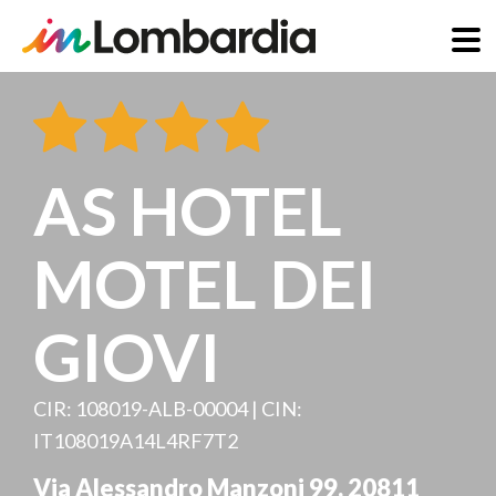
Salta
al
contenuto
principale
AS HOTEL
MOTEL DEI
GIOVI
CIR: 108019-ALB-00004 | CIN:
IT108019A14L4RF7T2
Via Alessandro Manzoni 99
,
20811