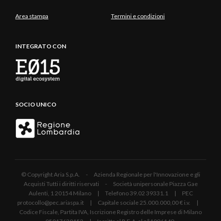
Area stampa
Termini e condizioni
INTEGRATO CON
SOCIO UNICO
© Copyright Aria S.p.A. - Azienda Regionale per l'Innovazione e gli
Acquisti Tutti i diritti riservati - Società unipersonale Piazza Gae
Aulenti, 1 20154 Milano | Telefono 39.02 39331.1 | PEC
protocollo@pec.ariaspa.it | Capitale sociale 25.000.000,00 € i.v. |
Codice Fiscale, Partita IVA, Iscrizione Registro delle Imprese di Milano