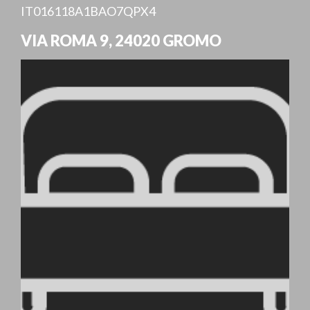
IT016118A1BAO7QPX4
VIA ROMA 9
,
24020
GROMO