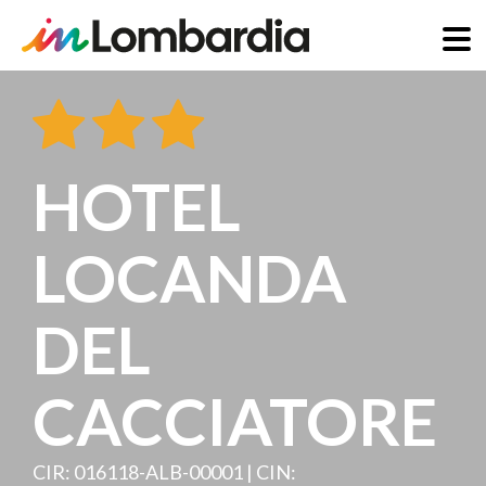
Salta
al
contenuto
principale
HOTEL
LOCANDA
DEL
CACCIATORE
CIR: 016118-ALB-00001 | CIN: