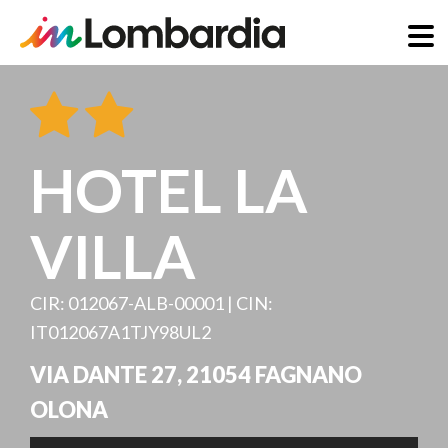
Salta
al
contenuto
principale
HOTEL LA
VILLA
CIR: 012067-ALB-00001 | CIN:
IT012067A1TJY98UL2
VIA DANTE 27
,
21054
FAGNANO
OLONA