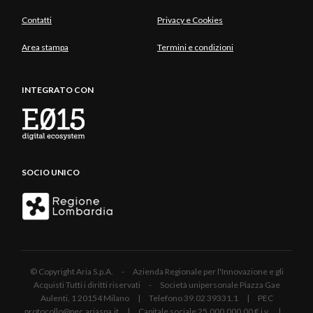
Contatti
Privacy e Cookies
Area stampa
Termini e condizioni
INTEGRATO CON
SOCIO UNICO
© Copyright Aria S.p.A. - Azienda Regionale per l'Innovazione e gli
Acquisti Tutti i diritti riservati - Società unipersonale Piazza Gae
Aulenti, 1 20154 Milano | Telefono 39.02 39331.1 | PEC
protocollo@pec.ariaspa.it | Capitale sociale 25.000.000,00 € i.v. |