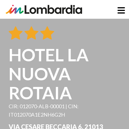
Salta
al
contenuto
principale
HOTEL LA
NUOVA
ROTAIA
CIR: 012070-ALB-00001 | CIN:
IT012070A1E2NH6G2H
VIA CESARE BECCARIA 6
,
21013