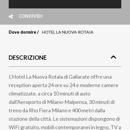
CONDIVIDI
Dove dormire
HOTEL LA NUOVA ROTAIA
Briciole
di
DESCRIZIONE
pane
L'Hotel La Nuova Rotaia di Gallarate offre una
reception aperta 24 ore su 24 e moderne camere
climatizzate, a circa 10 minuti di auto
dall'Aeroporto di Milano-Malpensa, 30 minuti di
treno da Rho Fiera Milano e 400 metri dalla
stazione della città. Le sistemazioni dispongono di
WiFi gratuito, mobili contemporanei in legno, TV a