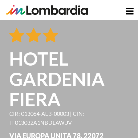
Salta
al
contenuto
principale
HOTEL
GARDENIA
FIERA
CIR: 013064-ALB-00003 | CIN:
IT013032A1NBDLAWUV
VIA EUROPA UNITA 78
,
22072