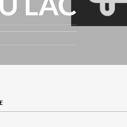
U LAC
E