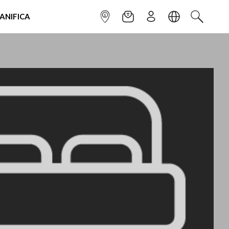
IANIFICA
INFOPOINT
NEWSLETTER
ISCRIVITI
LINGUA
CERCA