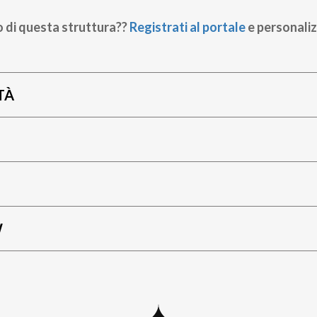
o di questa struttura??
Registrati al portale
e personaliz
TÀ
W