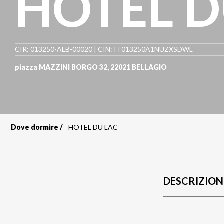
HOTEL D
CIR: 013250-ALB-00020 | CIN: IT013250A1NUZXSDWL
piazza MAZZINI BORGO 32
,
22021
BELLAGIO
Dove dormire
HOTEL DU LAC
Briciole
di
pane
DESCRIZION