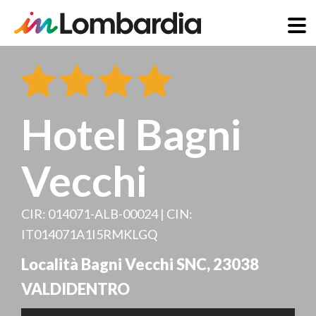
Salta
al
contenuto
principale
Hotel Bagni
Vecchi
CIR: 014071-ALB-00024 | CIN:
IT014071A1I5RMKLGQ
Località Bagni Vecchi SNC
,
23038
VALDIDENTRO