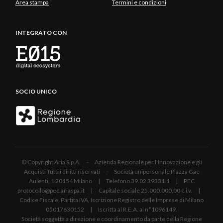
Area stampa
Termini e condizioni
INTEGRATO CON
SOCIO UNICO
© Copyright Aria S.p.A. - Azienda Regionale per l'Innovazione e gli
Acquisti Tutti i diritti riservati - Società unipersonale Piazza Gae
Aulenti, 1 20154 Milano | Telefono 39.02 39331.1 | PEC
protocollo@pec.ariaspa.it | Capitale sociale 25.000.000,00 € i.v. |
Codice Fiscale, Partita IVA, Iscrizione Registro delle Imprese di Milano
05017630152 | Iscritta al R.E.A. al n°1096149.
Società soggetta a direzione e coordinamento da parte della Regione