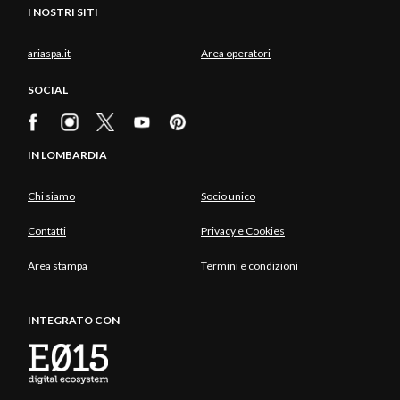
I NOSTRI SITI
ariaspa.it
Area operatori
SOCIAL
IN LOMBARDIA
Chi siamo
Socio unico
Contatti
Privacy e Cookies
Area stampa
Termini e condizioni
INTEGRATO CON