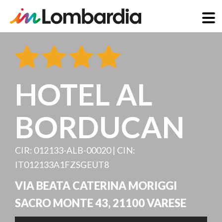
Salta
al
contenuto
principale
HOTEL AL
BORDUCAN
CIR: 012133-ALB-00020 | CIN:
IT012133A1FZSGEUT8
VIA BEATA CATERINA MORIGGI
SACRO MONTE 43
,
21100
VARESE