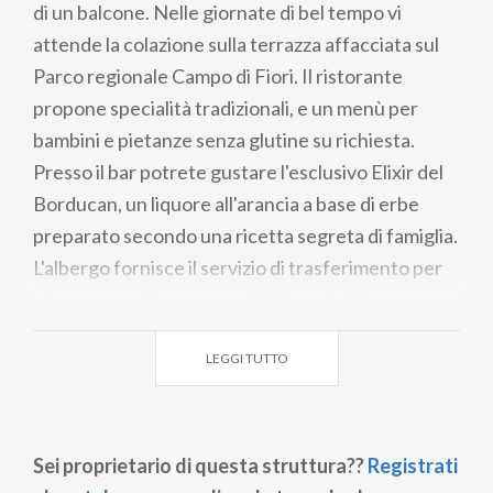
di un balcone. Nelle giornate di bel tempo vi
attende la colazione sulla terrazza affacciata sul
Parco regionale Campo di Fiori. Il ristorante
propone specialità tradizionali, e un menù per
bambini e pietanze senza glutine su richiesta.
Presso il bar potrete gustare l'esclusivo Elixir del
Borducan, un liquore all'arancia a base di erbe
preparato secondo una ricetta segreta di famiglia.
L'albergo fornisce il servizio di trasferimento per
Varese o per l'Aeroporto di Milano-Malpensa,
distante 45 minuti d'auto.
LEGGI TUTTO
Sei proprietario di questa struttura??
Registrati