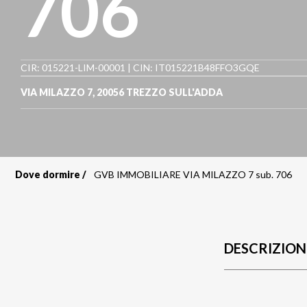
706
CIR: 015221-LIM-00001 | CIN: IT015221B48FFO3GQE
VIA MILAZZO 7
,
20056
TREZZO SULL'ADDA
Dove dormire
GVB IMMOBILIARE VIA MILAZZO 7 sub. 706
Briciole
di
pane
DESCRIZION