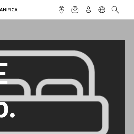
IANIFICA
INFOPOINT
NEWSLETTER
ISCRIVITI
LINGUA
CERCA
E
b.