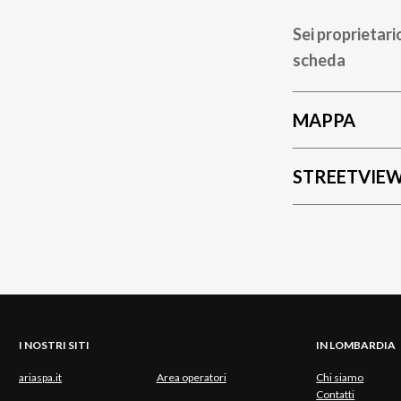
Sei proprietari
scheda
MAPPA
STREETVIE
I NOSTRI SITI
IN LOMBARDIA
ariaspa.it
Area operatori
Chi siamo
Contatti