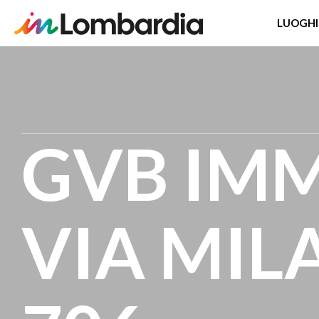
LUOGHI
Salta
al
contenuto
principale
GVB IMM
VIA MILA