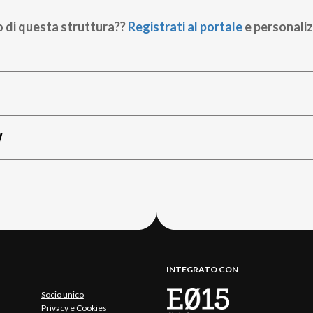
o di questa struttura??
Registrati al portale
e personaliz
W
INTEGRATO CON
Socio unico
Privacy e Cookies