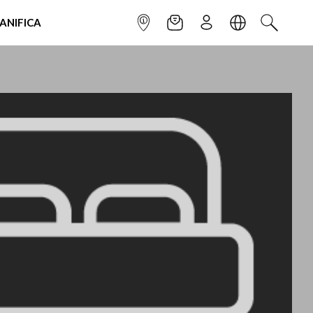
IANIFICA
INFOPOINT
NEWSLETTER
ISCRIVITI
LINGUA
CERCA