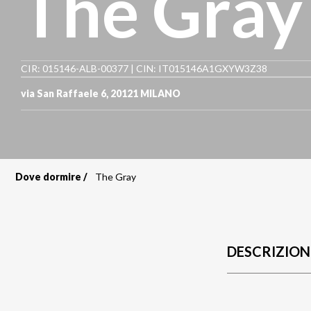
The Gray
CIR: 015146-ALB-00377 | CIN: IT015146A1GXYW3Z38
via San Raffaele 6
,
20121
MILANO
Dove dormire
The Gray
Briciole
di
pane
DESCRIZION