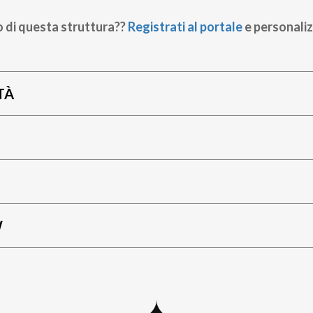
o di questa struttura??
Registrati al portale
e personaliz
TÀ
W