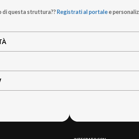
o di questa struttura??
Registrati al portale
e personaliz
TÀ
W