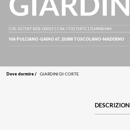
GIARDIN
CIR: 017187-BEB-00019 | CIN: IT017187C17LMN8H4M
VIA PULCIANO-GAINO 67
,
25088
TOSCOLANO-MADERNO
Dove dormire
GIARDINI DI CORTE
Briciole
di
pane
DESCRIZION