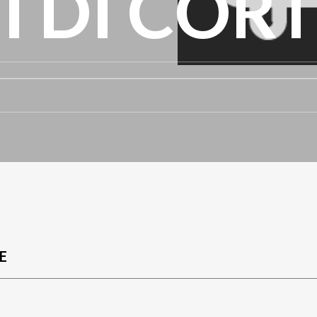
I DI COR
E