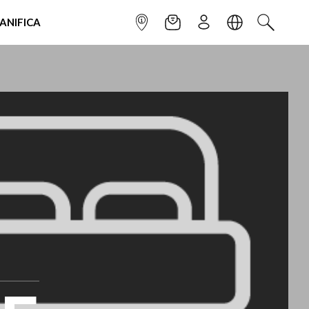
IANIFICA
INFOPOINT
NEWSLETTER
ISCRIVITI
LINGUA
CERCA