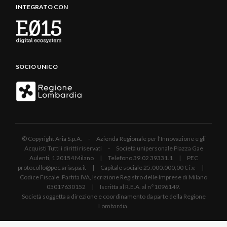
INTEGRATO CON
SOCIO UNICO
© Copyright Aria S.p.A. - Azienda Regionale per l'Innovazione e gli
Acquisti Tutti i diritti riservati - Società unipersonale Piazza Gae
Aulenti, 1 20154 Milano | Telefono 39.02 39331.1 | PEC
protocollo@pec.ariaspa.it | Capitale sociale 25.000.000,00 € i.v. |
Codice Fiscale, Partita IVA, Iscrizione Registro delle Imprese di Milano
05017630152 | Iscritta al R.E.A. al n°1096149.
Società soggetta a direzione e coordinamento da parte della Regione
Lombardia.