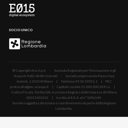
SOCIO UNICO
© Copyright Aria S.p.A. - Azienda Regionale per l'Innovazione e gli
Acquisti Tutti i diritti riservati - Società unipersonale Piazza Gae
Aulenti, 1 20154 Milano | Telefono 39.02 39331.1 | PEC
protocollo@pec.ariaspa.it | Capitale sociale 25.000.000,00 € i.v. |
Codice Fiscale, Partita IVA, Iscrizione Registro delle Imprese di Milano
05017630152 | Iscritta al R.E.A. al n°1096149.
Società soggetta a direzione e coordinamento da parte della Regione
Lombardia.