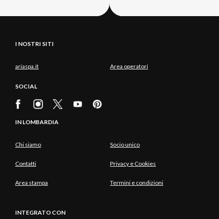
I NOSTRI SITI
ariaspa.it
Area operatori
SOCIAL
IN LOMBARDIA
Chi siamo
Socio unico
Contatti
Privacy e Cookies
Area stampa
Termini e condizioni
INTEGRATO CON