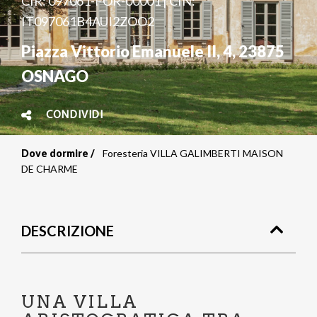
CIR: 097061-FOR-00001 | CIN:
IT097061B4AUI2ZOO2
Piazza Vittorio Emanuele II, 4
,
23875
OSNAGO
CONDIVIDI
Dove dormire
Foresteria VILLA GALIMBERTI MAISON
Briciole
DE CHARME
di
pane
DESCRIZIONE
UNA VILLA