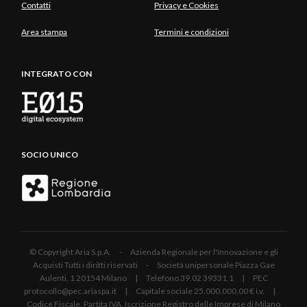
Contatti
Privacy e Cookies
Area stampa
Termini e condizioni
INTEGRATO CON
SOCIO UNICO
© Copyright Aria S.p.A. - Azienda Regionale per l'Innovazione e gli
Acquisti Tutti i diritti riservati - Società unipersonale Piazza Gae
Aulenti, 1 20154 Milano | Telefono 39.02 39331.1 | PEC
protocollo@pec.ariaspa.it | Capitale sociale 25.000.000,00 € i.v. |
Codice Fiscale, Partita IVA, Iscrizione Registro delle Imprese di Milano