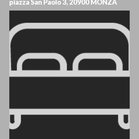
piazza San Paolo 3
,
20900
MONZA