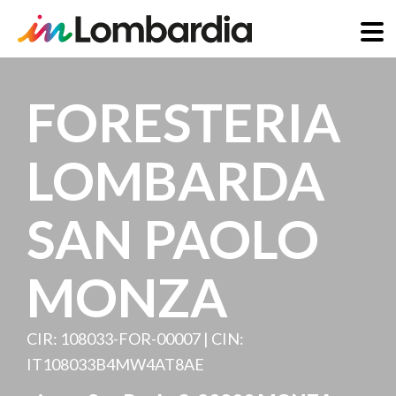
Salta
al
FORESTERIA
contenuto
principale
LOMBARDA
SAN PAOLO
MONZA
CIR: 108033-FOR-00007 | CIN:
IT108033B4MW4AT8AE