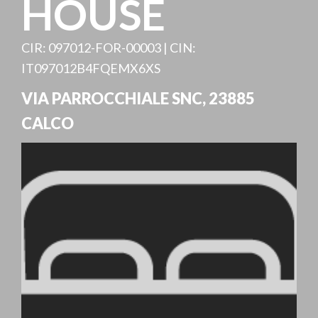
HOUSE
CIR: 097012-FOR-00003 | CIN:
IT097012B4FQEMX6XS
VIA PARROCCHIALE SNC
,
23885
CALCO