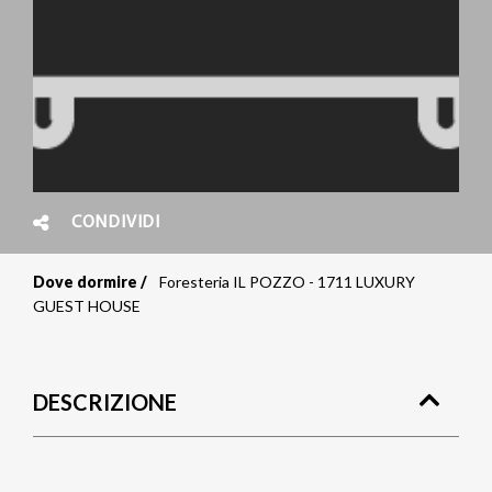
CONDIVIDI
Dove dormire
Foresteria IL POZZO - 1711 LUXURY
Briciole
GUEST HOUSE
di
pane
DESCRIZIONE