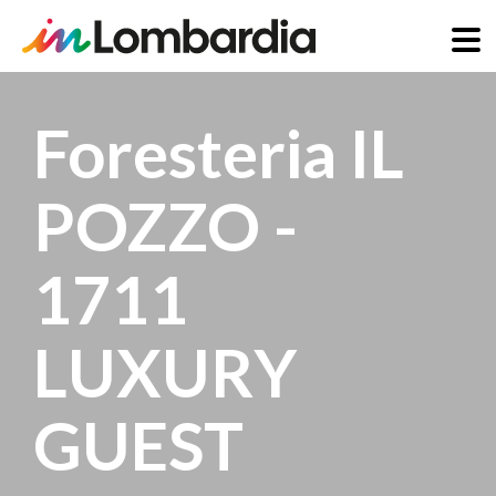
Salta
al
Foresteria IL
contenuto
principale
POZZO -
1711
LUXURY
GUEST