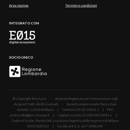
Area stampa
Termini e condizioni
INTEGRATO CON
SOCIO UNICO
© Copyright Aria S.p.A. - Azienda Regionale per l'Innovazione e gli
Acquisti Tutti i diritti riservati - Società unipersonale Piazza Gae
Aulenti, 1 20154 Milano | Telefono 39.02 39331.1 | PEC
protocollo@pec.ariaspa.it | Capitale sociale 25.000.000,00 € i.v. |
Codice Fiscale, Partita IVA, Iscrizione Registro delle Imprese di Milano
05017630152 | Iscritta al R.E.A. al n°1096149.