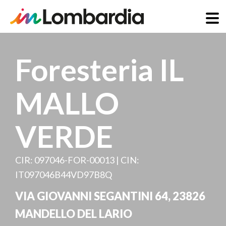
Salta
al
Foresteria IL
contenuto
principale
MALLO
VERDE
CIR: 097046-FOR-00013 | CIN:
IT097046B44VD97B8Q
VIA GIOVANNI SEGANTINI 64
,
23826
MANDELLO DEL LARIO