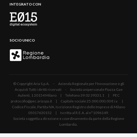
INTEGRATO CON
SOCIO UNICO
© Copyright Aria S.p.A. - Azienda Regionale per l'Innovazione e gli
Acquisti Tutti i diritti riservati - Società unipersonale Piazza Gae
Aulenti, 1 20154 Milano | Telefono 39.02 39331.1 | PEC
protocollo@pec.ariaspa.it | Capitale sociale 25.000.000,00 € i.v. |
Codice Fiscale, Partita IVA, Iscrizione Registro delle Imprese di Milano
05017630152 | Iscritta al R.E.A. al n°1096149.
Società soggetta a direzione e coordinamento da parte della Regione
Lombardia.