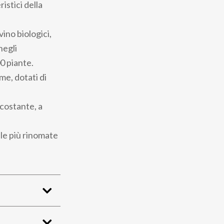
ristici della
ino biologici,
negli
00 piante.
me, dotati di
rcostante, a
 le più rinomate