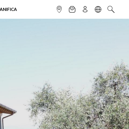
IANIFICA
INFOPOINT
NEWSLETTER
ISCRIVITI
LINGUA
CERCA