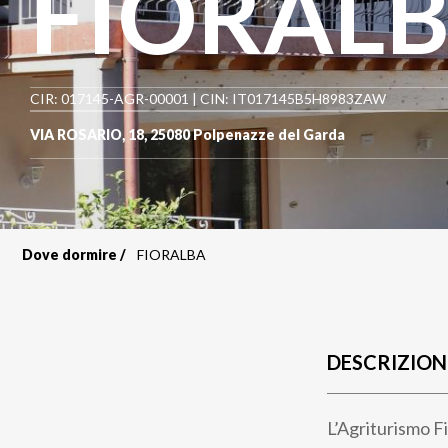
FIORAL
CIR: 017145-AGR-00001 | CIN: IT017145B5H8983ZAW
VIA ROSARIO, 18
,
25080
Polpenazze del Garda
Dove dormire
FIORALBA
Briciole
di
pane
DESCRIZION
L’Agriturismo F