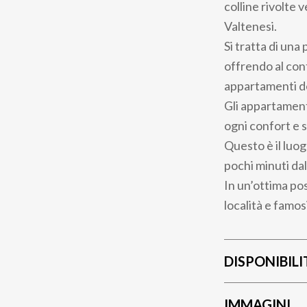
colline rivolte v
Valtenesi.
Si tratta di una
offrendo al con
appartamenti del
Gli appartamenti
ogni confort e 
Questo è il luog
pochi minuti da
In un’ottima po
località e famos
DISPONIBILI
IMMAGINI