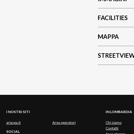
FACILITIES
MAPPA
STREETVIE
I NOSTRI SITI
IN LOMBARDIA
ariaspa.it
Area operatori
Chi siamo
Contatti
SOCIAL
Area stampa