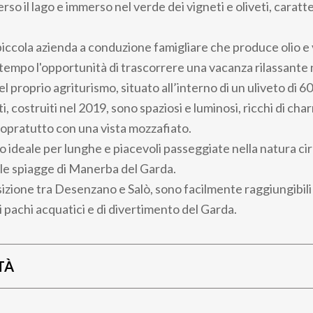
erso il lago e immerso nel verde dei vigneti e oliveti, caratte
 piccola azienda a conduzione famigliare che produce olio e v
tempo l'opportunità di trascorrere una vacanza rilassante 
 proprio agriturismo, situato all’interno di un uliveto di 6
, costruiti nel 2019, sono spaziosi e luminosi, ricchi di char
sopratutto con una vista mozzafiato.
o ideale per lunghe e piacevoli passeggiate nella natura ci
lle spiagge di Manerba del Garda.
sizione tra Desenzano e Salò, sono facilmente raggiungibili
i pachi acquatici e di divertimento del Garda.
TÀ