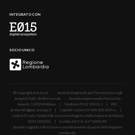
INTEGRATO CON
SOCIO UNICO
© Copyright Aria S.p.A. - Azienda Regionale per l'Innovazione e gli
Acquisti Tutti i diritti riservati - Società unipersonale Piazza Gae
Aulenti, 1 20154 Milano | Telefono 39.02 39331.1 | PEC
protocollo@pec.ariaspa.it | Capitale sociale 25.000.000,00 € i.v. |
Codice Fiscale, Partita IVA, Iscrizione Registro delle Imprese di Milano
05017630152 | Iscritta al R.E.A. al n°1096149.
Società soggetta a direzione e coordinamento da parte della Regione
Lombardia.