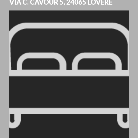
VIA C. CAVOUR 5
,
24065
LOVERE