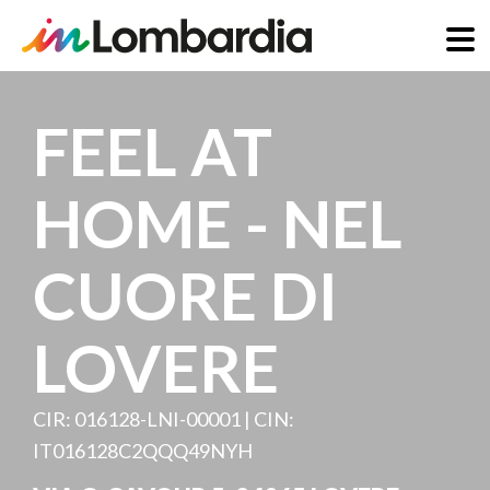
Salta
al
FEEL AT
contenuto
principale
HOME - NEL
CUORE DI
LOVERE
CIR: 016128-LNI-00001 | CIN:
IT016128C2QQQ49NYH