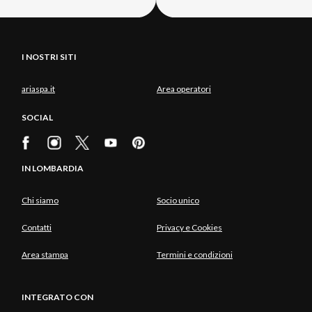
I NOSTRI SITI
ariaspa.it
Area operatori
SOCIAL
IN LOMBARDIA
Chi siamo
Socio unico
Contatti
Privacy e Cookies
Area stampa
Termini e condizioni
INTEGRATO CON