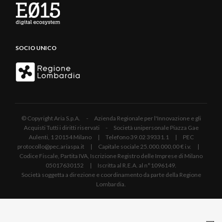
SOCIO UNICO
© Copyright Aria S.p.A. - Azienda Regionale per l'Innovazione e gli
Acquisti Tutti i diritti riservati - Società unipersonale Piazza Gae
Aulenti, 1 20154 Milano | Telefono 39.02 39331.1 | PEC
protocollo@pec.ariaspa.it | Capitale sociale 25.000.000,00 € i.v. |
Codice Fiscale, Partita IVA, Iscrizione Registro delle Imprese di Milano
05017630152 | Iscritta al R.E.A. al n°1096149.
Società soggetta a direzione e coordinamento da parte della Regione
Lombardia.