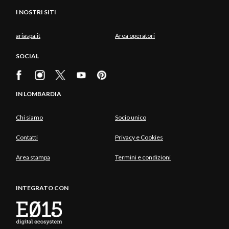
I NOSTRI SITI
ariaspa.it
Area operatori
SOCIAL
IN LOMBARDIA
Chi siamo
Socio unico
Contatti
Privacy e Cookies
Area stampa
Termini e condizioni
INTEGRATO CON