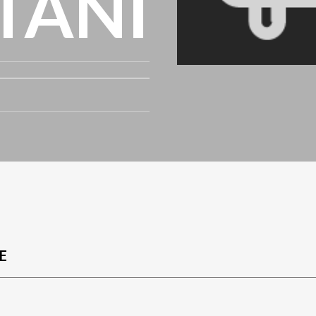
TANI
E