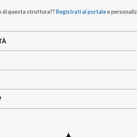
o di questa struttura??
Registrati al portale
e personaliz
TÀ
W