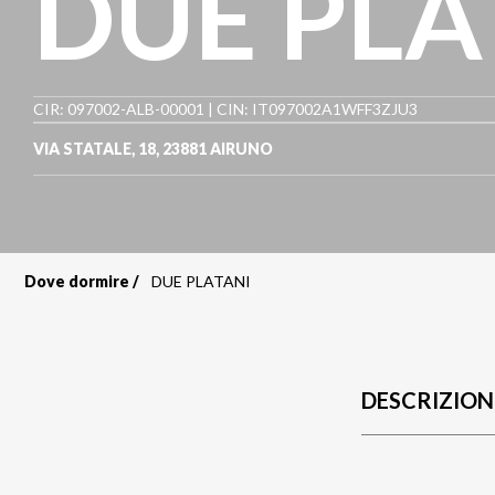
DUE PLA
CIR: 097002-ALB-00001 | CIN: IT097002A1WFF3ZJU3
VIA STATALE, 18
,
23881
AIRUNO
Dove dormire
DUE PLATANI
Briciole
di
pane
DESCRIZION