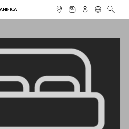
IANIFICA
INFOPOINT
NEWSLETTER
ISCRIVITI
LINGUA
CERCA