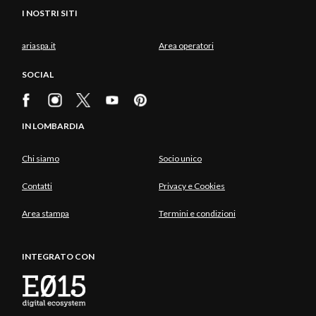
I NOSTRI SITI
ariaspa.it
Area operatori
SOCIAL
IN LOMBARDIA
Chi siamo
Socio unico
Contatti
Privacy e Cookies
Area stampa
Termini e condizioni
INTEGRATO CON