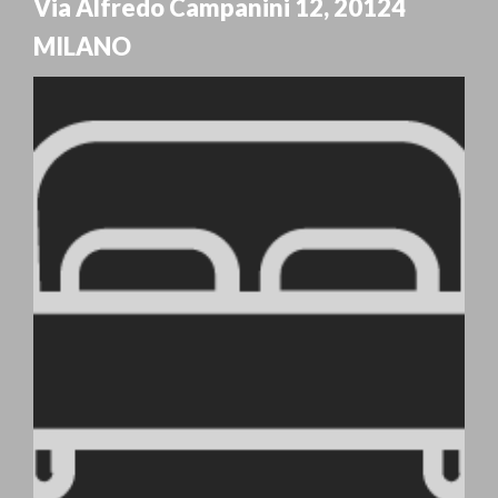
Via Alfredo Campanini 12
,
20124
MILANO