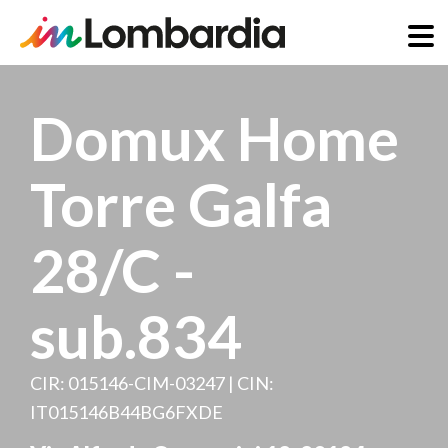
Salta
al
Domux Home
contenuto
principale
Torre Galfa
28/C -
sub.834
CIR: 015146-CIM-03247 | CIN:
IT015146B44BG6FXDE