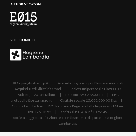
INTEGRATO CON
SOCIO UNICO
© Copyright Aria S.p.A. - Azienda Regionale per l'Innovazione e gli
Acquisti Tutti i diritti riservati - Società unipersonale Piazza Gae
Aulenti, 1 20154 Milano | Telefono 39.02 39331.1 | PEC
protocollo@pec.ariaspa.it | Capitale sociale 25.000.000,00 € i.v. |
Codice Fiscale, Partita IVA, Iscrizione Registro delle Imprese di Milano
05017630152 | Iscritta al R.E.A. al n°1096149.
Società soggetta a direzione e coordinamento da parte della Regione
Lombardia.