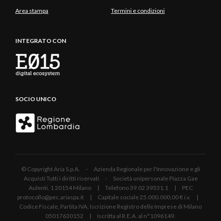
Area stampa
Termini e condizioni
INTEGRATO CON
SOCIO UNICO
© Copyright Aria S.p.A. - Azienda Regionale per l'Innovazione e gli
Acquisti Tutti i diritti riservati - Società unipersonale Piazza Gae
Aulenti, 1 20154 Milano | Telefono 39.02 39331.1 | PEC
protocollo@pec.ariaspa.it | Capitale sociale 25.000.000,00 € i.v. |
Codice Fiscale, Partita IVA, Iscrizione Registro delle Imprese di Milano
05017630152 | Iscritta al R.E.A. al n°1096149.