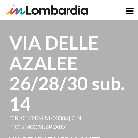
Salta
al
VIA DELLE
contenuto
principale
AZALEE
26/28/30 sub.
14
CIR: 015140-LNI-00003 | CIN:
IT015140C28J6P5X8V