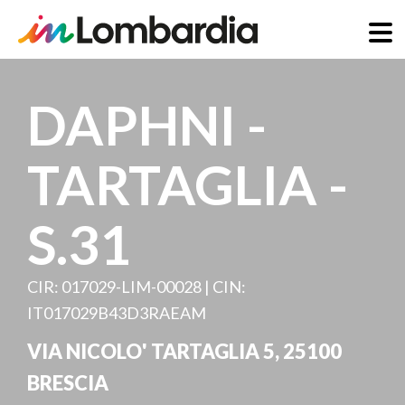
Salta
al
DAPHNI -
contenuto
principale
TARTAGLIA -
S.31
CIR: 017029-LIM-00028 | CIN:
IT017029B43D3RAEAM
VIA NICOLO' TARTAGLIA 5
,
25100
BRESCIA