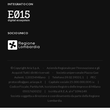
INTEGRATO CON
SOCIO UNICO
© Copyright Aria S.p.A. - Azienda Regionale per l'Innovazione e gli
Acquisti Tutti i diritti riservati - Società unipersonale Piazza Gae
Aulenti, 1 20154 Milano | Telefono 39.02 39331.1 | PEC
protocollo@pec.ariaspa.it | Capitale sociale 25.000.000,00 € i.v. |
Codice Fiscale, Partita IVA, Iscrizione Registro delle Imprese di Milano
05017630152 | Iscritta al R.E.A. al n°1096149.
Società soggetta a direzione e coordinamento da parte della Regione
Lombardia.