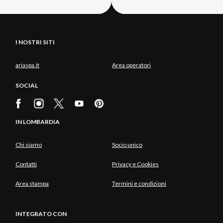
I NOSTRI SITI
ariaspa.it
Area operatori
SOCIAL
IN LOMBARDIA
Chi siamo
Socio unico
Contatti
Privacy e Cookies
Area stampa
Termini e condizioni
INTEGRATO CON