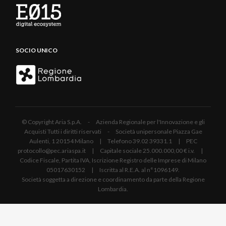
SOCIO UNICO
© Copyright Aria S.p.A. - Azienda Regionale per l'Innovazione e gli
Acquisti Tutti i diritti riservati - Società unipersonale Piazza Gae
Aulenti, 1 20154 Milano | Telefono 39.02 39331.1 | PEC
protocollo@pec.ariaspa.it | Capitale sociale 25.000.000,00 € i.v. |
Codice Fiscale, Partita IVA, Iscrizione Registro delle Imprese di Milano
05017630152 | Iscritta al R.E.A. al n°1096149.
Società soggetta a direzione e coordinamento da parte della Regione
Lombardia.