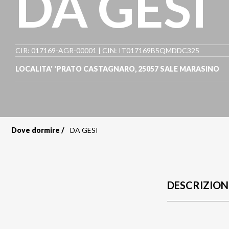
DA GESI
CIR: 017169-AGR-00001 | CIN: IT017169B5QMDDC325
LOCALITA' 'PRATO CASTAGNARO
,
25057
SALE MARASINO
Dove dormire
DA GESI
Briciole
di
pane
DESCRIZION