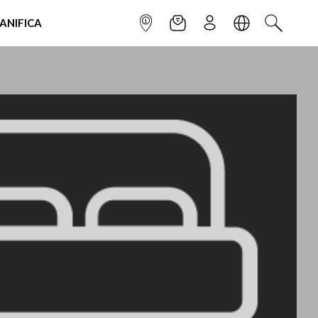
IANIFICA
INFOPOINT
NEWSLETTER
ISCRIVITI
LINGUA
CERCA