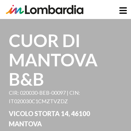
Salta
al
CUOR DI
contenuto
principale
MANTOVA
B&B
CIR: 020030-BEB-00097 | CIN:
IT020030C1CMZTVZDZ
VICOLO STORTA 14
,
46100
MANTOVA