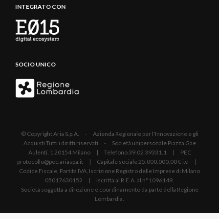
INTEGRATO CON
SOCIO UNICO
© Copyright Aria S.p.A. - Azienda Regionale per l'Innovazione e gli
Acquisti Tutti i diritti riservati - Società unipersonale Piazza Gae
Aulenti, 1 20154 Milano | Telefono 39.02 39331.1 | PEC
protocollo@pec.ariaspa.it | Capitale sociale 25.000.000,00 € i.v. |
Codice Fiscale, Partita IVA, Iscrizione Registro delle Imprese di Milano
05017630152 | Iscritta al R.E.A. al n°1096149.
Società soggetta a direzione e coordinamento da parte della Regione
Lombardia.