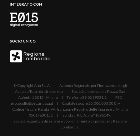
INTEGRATO CON
SOCIO UNICO
© Copyright Aria S.p.A. - Azienda Regionale per l'Innovazione e gli
Acquisti Tutti i diritti riservati - Società unipersonale Piazza Gae
Aulenti, 1 20154 Milano | Telefono 39.02 39331.1 | PEC
protocollo@pec.ariaspa.it | Capitale sociale 25.000.000,00 € i.v. |
Codice Fiscale, Partita IVA, Iscrizione Registro delle Imprese di Milano
05017630152 | Iscritta al R.E.A. al n°1096149.
Società soggetta a direzione e coordinamento da parte della Regione
Lombardia.