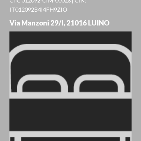
CIR: 012092-CIM-00028 | CIN:
IT012092B4I4FH9ZIO
Via Manzoni 29/I
,
21016
LUINO