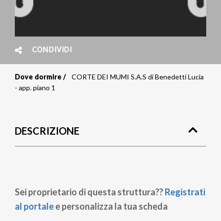
CONDIVIDI
Dove dormire
CORTE DEI MUMI S.A.S di Benedetti Lucia
Briciole
- app. piano 1
di
pane
DESCRIZIONE
Sei proprietario di questa struttura??
Registrati
al portale
e personalizza la tua scheda