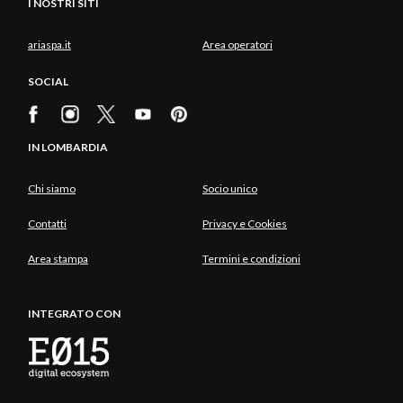
I NOSTRI SITI
ariaspa.it
Area operatori
SOCIAL
IN LOMBARDIA
Chi siamo
Socio unico
Contatti
Privacy e Cookies
Area stampa
Termini e condizioni
INTEGRATO CON