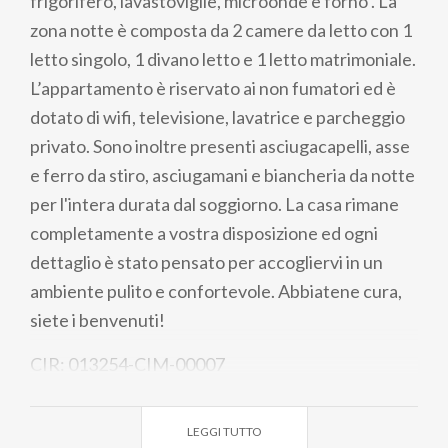
frigorifero, lavastoviglie, microonde e forno . La
zona notte è composta da 2 camere da letto con 1
letto singolo, 1 divano letto e 1 letto matrimoniale.
L’appartamento è riservato ai non fumatori ed è
dotato di wifi, televisione, lavatrice e parcheggio
privato. Sono inoltre presenti asciugacapelli, asse
e ferro da stiro, asciugamani e biancheria da notte
per l'intera durata dal soggiorno. La casa rimane
completamente a vostra disposizione ed ogni
dettaglio è stato pensato per accogliervi in un
ambiente pulito e confortevole. Abbiatene cura,
siete i benvenuti!
CIR: 013254-CIM-00007
LEGGI TUTTO