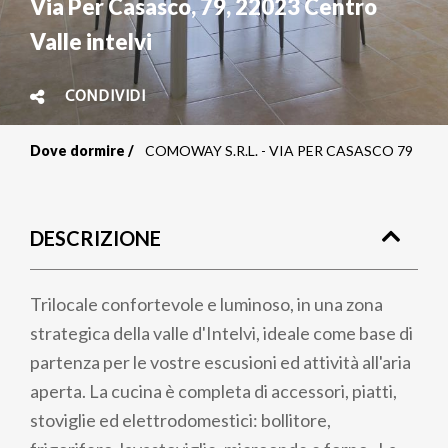
Via Per Casasco, 79
,
22023
Centro
Valle intelvi
CONDIVIDI
Dove dormire
COMOWAY S.R.L. - VIA PER CASASCO 79
Briciole
di
DESCRIZIONE
pane
Trilocale confortevole e luminoso, in una zona
strategica della valle d'Intelvi, ideale come base di
partenza per le vostre escusioni ed attività all'aria
aperta. La cucina è completa di accessori, piatti,
stoviglie ed elettrodomestici: bollitore,