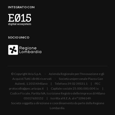
INTEGRATO CON
SOCIO UNICO
© Copyright Aria S.p.A. - Azienda Regionale per l'Innovazione e gli
Acquisti Tutti i diritti riservati - Società unipersonale Piazza Gae
Aulenti, 1 20154 Milano | Telefono 39.02 39331.1 | PEC
protocollo@pec.ariaspa.it | Capitale sociale 25.000.000,00 € i.v. |
Codice Fiscale, Partita IVA, Iscrizione Registro delle Imprese di Milano
05017630152 | Iscritta al R.E.A. al n°1096149.
Società soggetta a direzione e coordinamento da parte della Regione
Lombardia.