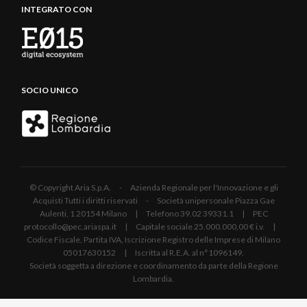
INTEGRATO CON
SOCIO UNICO
© Copyright Aria S.p.A. - Azienda Regionale per l'Innovazione e gli
Acquisti Tutti i diritti riservati - Società unipersonale Piazza Gae
Aulenti, 1 20154 Milano | Telefono 39.02 39331.1 | PEC
protocollo@pec.ariaspa.it | Capitale sociale 25.000.000,00 € i.v. |
Codice Fiscale, Partita IVA, Iscrizione Registro delle Imprese di Milano
05017630152 | Iscritta al R.E.A. al n°1096149.
Società soggetta a direzione e coordinamento da parte della Regione
Lombardia.