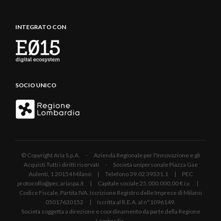
INTEGRATO CON
SOCIO UNICO
© Copyright Aria S.p.A. - Azienda Regionale per l'Innovazione e gli
Acquisti Tutti i diritti riservati - Società unipersonale Piazza Gae
Aulenti, 1 20154 Milano | Telefono 39.02 39331.1 | PEC
protocollo@pec.ariaspa.it | Capitale sociale 25.000.000,00 € i.v. |
Codice Fiscale, Partita IVA, Iscrizione Registro delle Imprese di Milano
05017630152 | Iscritta al R.E.A. al n°1096149.
Società soggetta a direzione e coordinamento da parte della Regione
Lombardia.