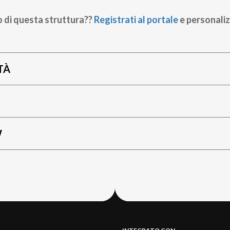
o di questa struttura??
Registrati al portale
e personaliz
TÀ
W