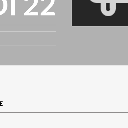
I 22
E