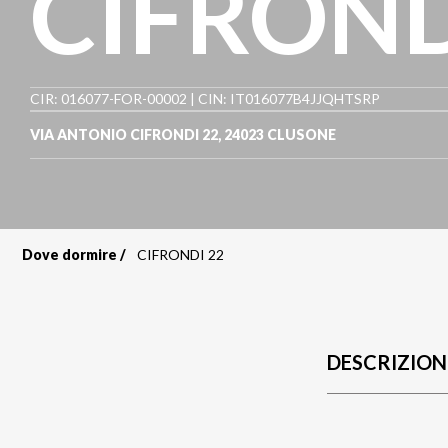
CIFROND
CIR: 016077-FOR-00002 | CIN: IT016077B4JJQHTSRP
VIA ANTONIO CIFRONDI 22
,
24023
CLUSONE
Dove dormire
CIFRONDI 22
Briciole
di
pane
DESCRIZION