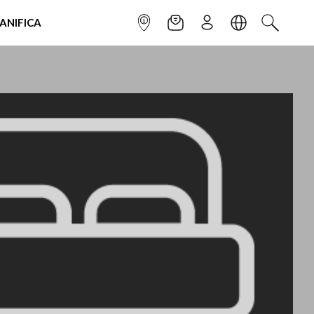
IANIFICA
INFOPOINT
NEWSLETTER
ISCRIVITI
LINGUA
CERCA