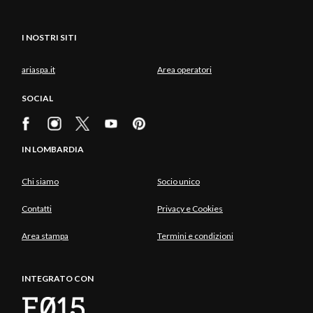
I NOSTRI SITI
ariaspa.it
Area operatori
SOCIAL
IN LOMBARDIA
Chi siamo
Socio unico
Contatti
Privacy e Cookies
Area stampa
Termini e condizioni
INTEGRATO CON