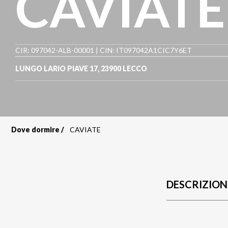
CAVIATE
CIR: 097042-ALB-00001 | CIN: IT097042A1CIC7Y6ET
LUNGO LARIO PIAVE 17
,
23900
LECCO
Dove dormire
CAVIATE
Briciole
di
pane
DESCRIZION