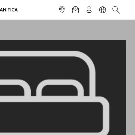
IANIFICA
INFOPOINT
NEWSLETTER
ISCRIVITI
LINGUA
CERCA