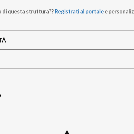
o di questa struttura??
Registrati al portale
e personaliz
TÀ
W