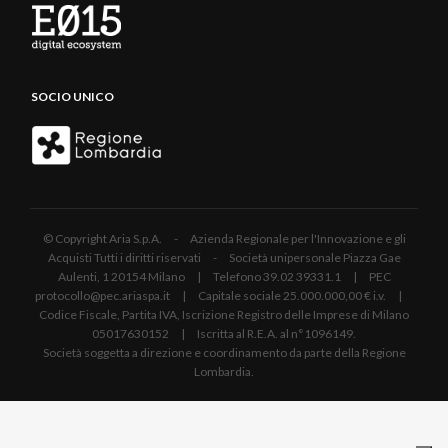
SOCIO UNICO
© Copyright Aria S.p.A. - Azienda Regionale per l'Innovazione e gli
Acquisti Tutti i diritti riservati - Società unipersonale Piazza Gae
Aulenti, 1 20154 Milano | Telefono 39.02 39331.1 | PEC
protocollo@pec.ariaspa.it | Capitale sociale 25.000.000,00 € i.v. |
Codice Fiscale, Partita IVA, Iscrizione Registro delle Imprese di Milano
05017630152 | Iscritta al R.E.A. al n°1096149.
Società soggetta a direzione e coordinamento da parte della Regione
Lombardia.