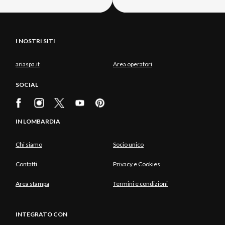
I NOSTRI SITI
ariaspa.it
Area operatori
SOCIAL
IN LOMBARDIA
Chi siamo
Socio unico
Contatti
Privacy e Cookies
Area stampa
Termini e condizioni
INTEGRATO CON